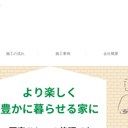
へ
施工の流れ
施工事例
会社概要
リノベーション
エクステリア
新築施工事例
バスルーム
キッチン
失敗事例
トイレ
洗面台
内装
外装
屋根
ブログ